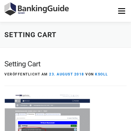
Zum
Inhalt
Menü
springen
SETTING CART
STARTSEITE
PRODUKTE
BANKINGGUIDE-DEMO
KONTAKT
LOGIN
Setting Cart
VERÖFFENTLICHT AM
23. AUGUST 2018
VON
KSOLL