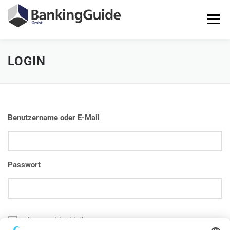
Zum
Inhalt
Menü
springen
LOGIN
STARTSEITE
PRODUKTE
BANKINGGUIDE-DEMO
KONTAKT
LOGIN
Benutzername oder E-Mail
Passwort
Angemeldet bleiben