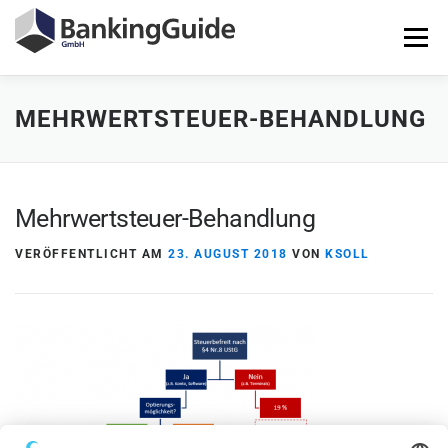
Zum
Inhalt
Menü
springen
MEHRWERTSTEUER-BEHANDLUNG
STARTSEITE
PRODUKTE
BANKINGGUIDE-DEMO
KONTAKT
LOGIN
Mehrwertsteuer-Behandlung
VERÖFFENTLICHT AM
23. AUGUST 2018
VON
KSOLL