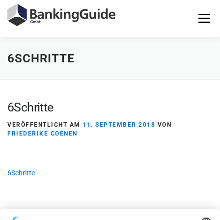
Zum
Inhalt
Menü
springen
6SCHRITTE
STARTSEITE
PRODUKTE
BANKINGGUIDE-DEMO
KONTAKT
LOGIN
6Schritte
VERÖFFENTLICHT AM
11. SEPTEMBER 2018
VON
FRIEDERIKE COENEN
6Schritte