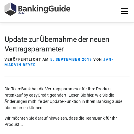
Zum
Inhalt
Menü
springen
STARTSEITE
PRODUKTE
BANKINGGUIDE-DEMO
Update zur Übernahme der neuen
Vertragsparameter
KONTAKT
LOGIN
VERÖFFENTLICHT AM
5. SEPTEMBER 2019
VON
JAN-
MARVIN BEYER
Die TeamBank hat die Vertragsparameter für Ihre Produkt
ratenkauf by easyCredit geändert. Lesen Sie hier, wie Sie die
Änderungen mithilfe der Update-Funktion in Ihren BankingGuide
übernehmen können.
Wir möchten Sie darauf hinweisen, dass die TeamBank für Ihr
Produkt …