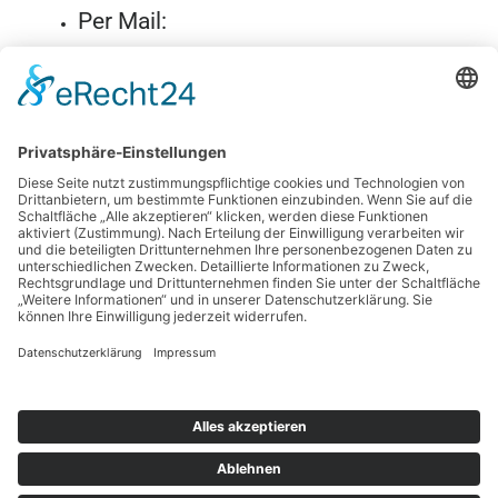
Per Mail:
support@zv-docker-03.eudemonia-solutions.de
Per Telefon:
0211 / 302 127-00
VERÖFFENTLICHT IN
CONTENT-UPDATE
Suchen
nach: