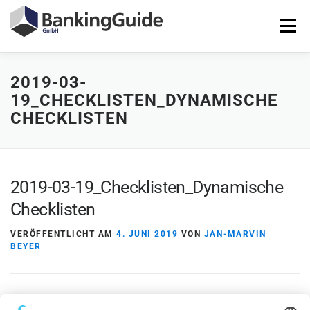
Zum
Inhalt
Menü
springen
2019-03-
STARTSEITE
PRODUKTE
BANKINGGUIDE-DEMO
19_CHECKLISTEN_DYNAMISCHE
CHECKLISTEN
KONTAKT
LOGIN
2019-03-19_Checklisten_Dynamische
Checklisten
VERÖFFENTLICHT AM
4. JUNI 2019
VON
JAN-MARVIN
BEYER
2019-03-19_Checklisten_Dynamische Checklisten