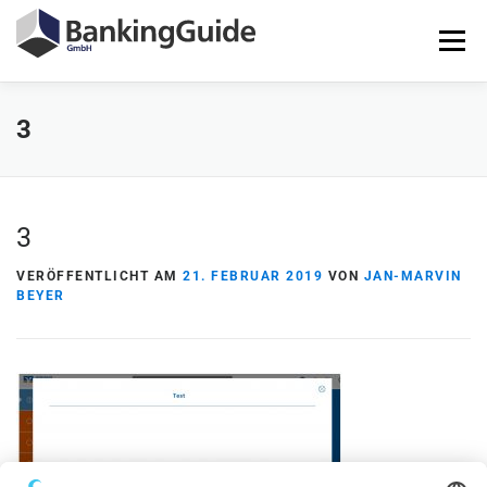
Zum
Inhalt
Menü
springen
3
STARTSEITE
PRODUKTE
BANKINGGUIDE-DEMO
KONTAKT
LOGIN
3
VERÖFFENTLICHT AM
21. FEBRUAR 2019
VON
JAN-MARVIN
BEYER