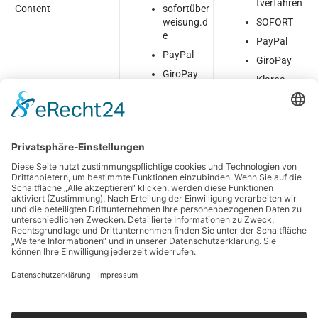
tverfahren
Content
sofortüber
weisung.d
SOFORT
e
PayPal
PayPal
GiroPay
GiroPay
Klarna
Klarna
Skrill
Skrill
VERÖFFENTLICHT IN
CONTENT-UPDATE
Suchen
nach: