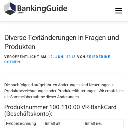
Zum
Inhalt
Menü
springen
STARTSEITE
PRODUKTE
BANKINGGUIDE-DEMO
Diverse Textänderungen in Fragen und
Produkten
KONTAKT
LOGIN
VERÖFFENTLICHT AM
12. JUNI 2018
VON
FRIEDERIKE
COENEN
Die nachfolgend aufgeführten Änderungen sind Neuerungen in
Produktbezeichunungen oder Produkterläuterungen. Wir empfehlen
die Sammelübernahme dieser Änderungen.
Produktnummer 100.110.00 VR-BankCard
(Geschäftskonto):
Feldbezeichnung
Inhalt alt
Inhalt neu