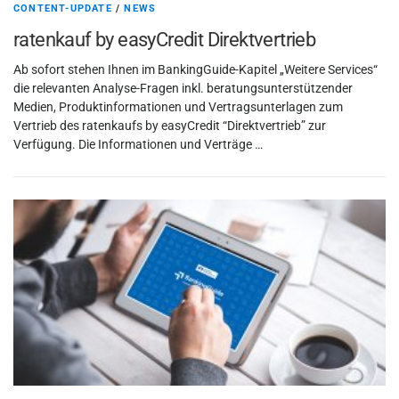
k
CONTENT-UPDATE
/
NEWS
i
ratenkauf by easyCredit Direktvertrieb
n
Ab sofort stehen Ihnen im BankingGuide-Kapitel „Weitere Services“
die relevanten Analyse-Fragen inkl. beratungsunterstützender
g
Medien, Produktinformationen und Vertragsunterlagen zum
Vertrieb des ratenkaufs by easyCredit “Direktvertrieb” zur
G
Verfügung. Die Informationen und Verträge …
u
i
d
e
B
l
o