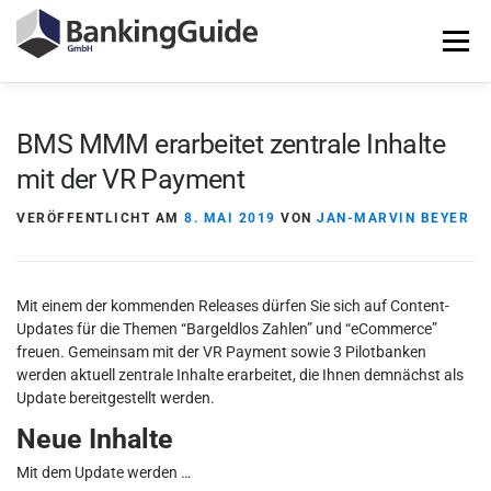
Zum
Inhalt
Menü
springen
STARTSEITE
PRODUKTE
BANKINGGUIDE-DEMO
BMS MMM erarbeitet zentrale Inhalte
mit der VR Payment
KONTAKT
LOGIN
VERÖFFENTLICHT AM
8. MAI 2019
VON
JAN-MARVIN BEYER
Mit einem der kommenden Releases dürfen Sie sich auf Content-
Updates für die Themen “Bargeldlos Zahlen” und “eCommerce”
freuen. Gemeinsam mit der VR Payment sowie 3 Pilotbanken
werden aktuell zentrale Inhalte erarbeitet, die Ihnen demnächst als
Update bereitgestellt werden.
Neue Inhalte
Mit dem Update werden …