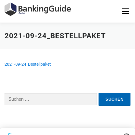
Zum
Inhalt
Menü
springen
2021-09-24_BESTELLPAKET
STARTSEITE
PRODUKTE
BANKINGGUIDE-DEMO
KONTAKT
LOGIN
2021-09-24_Bestellpaket
Suchen
nach: