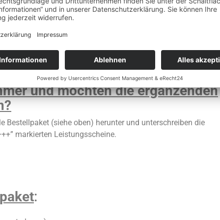
nehmer und möchten die ergänzenden
n?
le Bestellpaket (siehe oben) herunter und unterschreiben die
+++” markierten Leistungsscheine.
lpaket
: