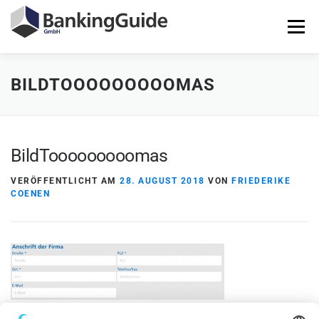
Zum
Inhalt
Menü
springen
BILDTOOOOOOOOOMAS
STARTSEITE
PRODUKTE
BANKINGGUIDE-DEMO
KONTAKT
LOGIN
BildTooooooooomas
VERÖFFENTLICHT AM
28. AUGUST 2018
VON
FRIEDERIKE
COENEN