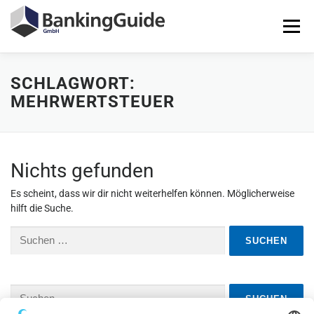
Zum
Inhalt
Menü
springen
SCHLAGWORT:
STARTSEITE
PRODUKTE
BANKINGGUIDE-DEMO
MEHRWERTSTEUER
KONTAKT
LOGIN
Nichts gefunden
Es scheint, dass wir dir nicht weiterhelfen können. Möglicherweise
hilft die Suche.
Suchen
nach:
Suchen
nach: