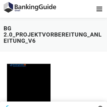
Zum
Inhalt
Menü
springen
BG
STARTSEITE
PRODUKTE
BANKINGGUIDE-DEMO
2.0_PROJEKTVORBEREITUNG_ANL
EITUNG_V6
KONTAKT
LOGIN