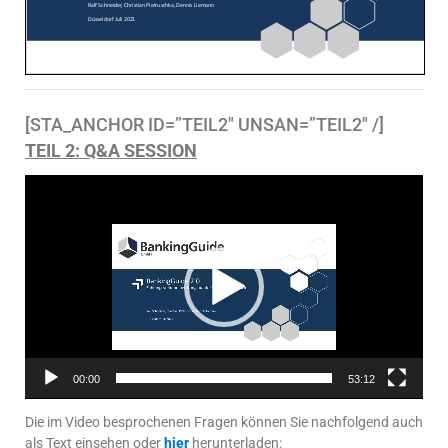
[STA_ANCHOR ID=”TEIL2″ UNSAN=”TEIL2″ /]
TEIL 2: Q&A SESSION
Video-
Player
00:00
53:12
Die im Video besprochenen Fragen können Sie nachfolgend auch
als Text einsehen oder
hier
herunterladen: