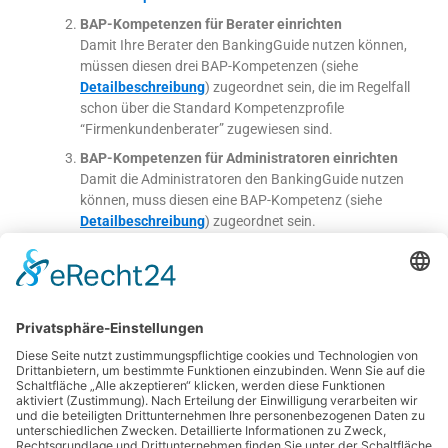
BAP-Kompetenzen für Berater einrichten
Damit Ihre Berater den BankingGuide nutzen können,
müssen diesen drei BAP-Kompetenzen (siehe
Detailbeschreibung
) zugeordnet sein, die im Regelfall
schon über die Standard Kompetenzprofile
“Firmenkundenberater” zugewiesen sind.
BAP-Kompetenzen für Administratoren einrichten
Damit die Administratoren den BankingGuide nutzen
können, muss diesen eine BAP-Kompetenz (siehe
Detailbeschreibung
) zugeordnet sein.
BankingGuide bestellen und Lizenzcode erhalten
In unserem
Bestellpaket
, welches Sie weiter unten
herunterladen können, haben wir alle wichtigen
Unterlagen für die Produkt-Einführung
zusammengestellt. Senden Sie die bereitgestellten
Unterlagen bitte ausgefüllt an
bestellung@bankingguide.de
. Wir werden die
Bestellung schnellstmöglich bearbeiten und Ihnen den
Lizenzschlüssel zur Eingabe auf der Vertriebsplattform
(siehe 5.) zukommen lassen.