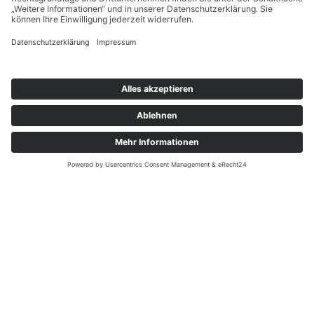
Lizenzschlüssel erfassen und freigeben lassen (4-
Augen-Prinzip)
Die Aktivierung und Freigabe des Lizenzschlüssels im 4-
Augen-Prinzip erfolgt über die Vertriebsplattform. Im
Bereich “Service & Einstellungen” sind dazu nur wenige
Klicks notwendig.
Projektstart
Nach Eingabe und Freigabe des Lizenzschlüssels sind
alle vorbereitenden Schritte abgeschlossen! Die
weiteren Projektmeilensteine werden eng durch Ihren
Projektbetreuer im Rahmen des Einführungsprozess
begleitet.
Download Detailbeschreibung:
HIER