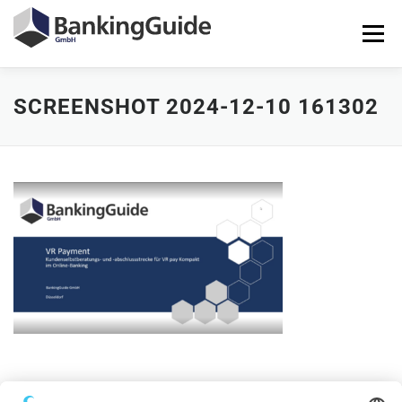
Zum
Inhalt
Menü
springen
SCREENSHOT 2024-12-10 161302
STARTSEITE
PRODUKTE
BANKINGGUIDE-DEMO
KONTAKT
LOGIN