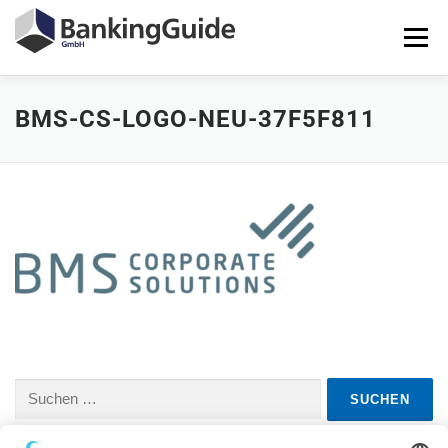
Zum
Inhalt
Menü
springen
BMS-CS-LOGO-NEU-37F5F811
STARTSEITE
PRODUKTE
BANKINGGUIDE-DEMO
KONTAKT
LOGIN
Suchen
nach: